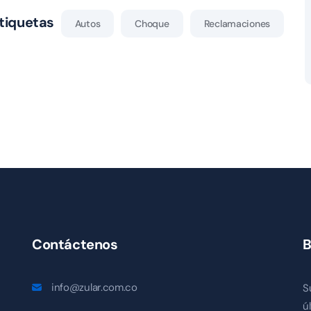
tiquetas
Autos
Choque
Reclamaciones
Contáctenos
B
info@zular.com.co
S
ú