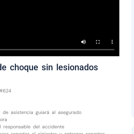
de choque sin lesionados
 #624
 de asistencia guiará al asegurado
ora
l responsable del accidente
ra reportar el siniestro y entregar soportes