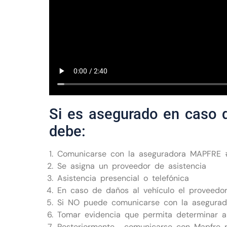
Si es asegurado en caso 
debe:
Comunicarse con la aseguradora MAPFRE
Se asigna un proveedor de asistencia
Asistencia presencial o telefónica
En caso de daños al vehículo el proveedor
Si NO puede comunicarse con la asegurad
Tomar evidencia que permita determinar a
Posteriormente, comunicarse con Mapfre pa