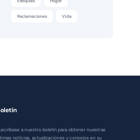
Exequias
Hogar
Reclamaciones
Vida
oletín
uscríbase a nuestro boletín para obtener nuestras
ltimas noticias, actualizaciones y consejos en su